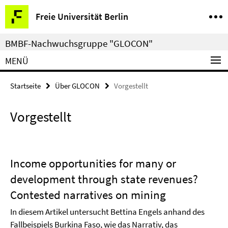
Springe
Service-
Freie Universität Berlin
direkt
Navigation
zu
BMBF-Nachwuchsgruppe "GLOCON"
Inhalt
MENÜ
Startseite
Über GLOCON
Vorgestellt
Vorgestellt
Income opportunities for many or
development through state revenues?
Contested narratives on mining
In diesem Artikel untersucht Bettina Engels anhand des
Fallbeispiels Burkina Faso, wie das Narrativ, das